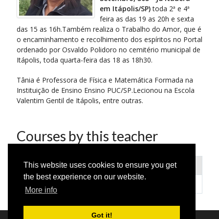
em Itápolis/SP)
toda 2ª e 4ª
feira as das 19 as 20h e sexta
das 15 as 16h.Também realiza o Trabalho do Amor, que é
o encaminhamento e recolhimento dos espíritos no Portal
ordenado por Osvaldo Polidoro no cemitério municipal de
Itápolis, toda quarta-feira das 18 as 18h30.
Tânia é Professora de Física e Matemática Formada na
Instituição de Ensino Ensino PUC/SP.Lecionou na Escola
Valentim Gentil de Itápolis, entre outras.
Courses by this teacher
Name
Level
This website uses cookies to ensure you get
the best experience on our website.
Evangelho Eterno
More info
Got it!