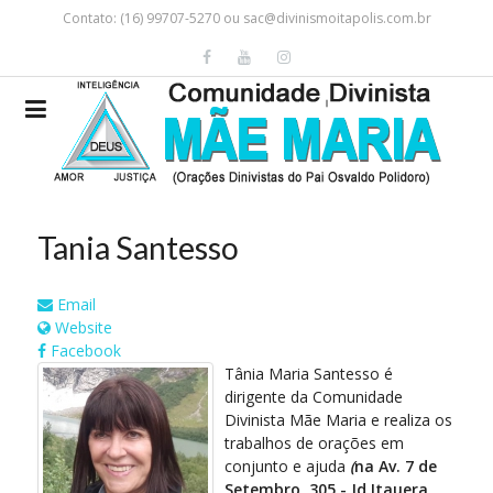
Contato: (16) 99707-5270 ou
sac@divinismoitapolis.com.br
Tania Santesso
Email
Website
Facebook
Tânia Maria Santesso é
dirigente da Comunidade
Divinista Mãe Maria e realiza os
trabalhos de orações em
conjunto e ajuda
(
na Av. 7 de
Setembro, 305 - Jd Itauera