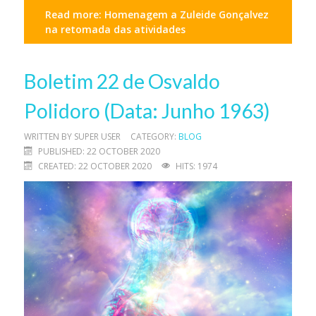
Read more: Homenagem a Zuleide Gonçalvez
na retomada das atividades
Boletim 22 de Osvaldo
Polidoro (Data: Junho 1963)
WRITTEN BY
SUPER USER
CATEGORY:
BLOG
PUBLISHED: 22 OCTOBER 2020
CREATED: 22 OCTOBER 2020
HITS: 1974