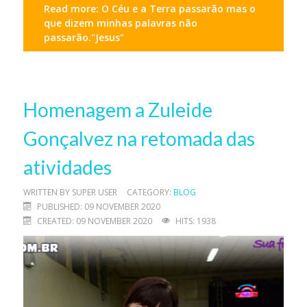
Read more: O Céu e a Terra passarão mas o
que dizem minhas palavras não
passarão."Jesus"
Homenagem a Zuleide
Gonçalvez na retomada das
atividades
WRITTEN BY
SUPER USER
CATEGORY:
BLOG
PUBLISHED: 09 NOVEMBER 2020
CREATED: 09 NOVEMBER 2020
HITS: 1938