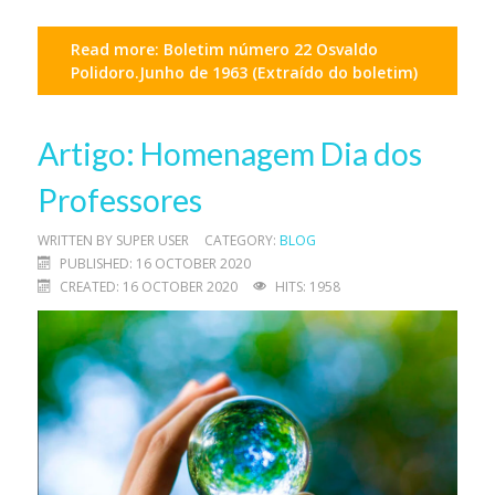
Read more: Boletim número 22 Osvaldo
Polidoro.Junho de 1963 (Extraído do boletim)
Artigo: Homenagem Dia dos
Professores
WRITTEN BY
SUPER USER
CATEGORY:
BLOG
PUBLISHED: 16 OCTOBER 2020
CREATED: 16 OCTOBER 2020
HITS: 1958